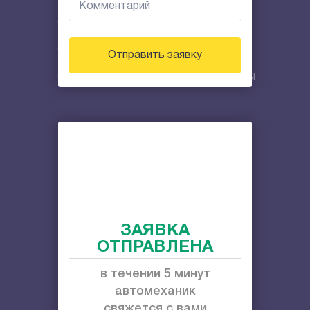
Отключение сигнализации Призрак
Отключение метки
Отправить заявку
Отключение противоугонной системы
Снять секретки
Автосервис с выездом
Техпомощь на дороге с выездом
Запуск двигателя
ЗАЯВКА
Слив топлива
ОТПРАВЛЕНА
Открыть капот машины
в течении 5 минут
Вскрытие багажника
автомеханик
свяжется с вами