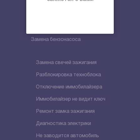
Замена приводного ремня
Замена ремня ГРМ
Диагностика стартера
Замена бензонасоса
Замена свечей зажигания
Разблокировка техноблока
Отключение иммобилайзера
Иммобилайзер не видит ключ
Ремонт замка зажигания
Диагностика электрики
Не заводится автомобиль