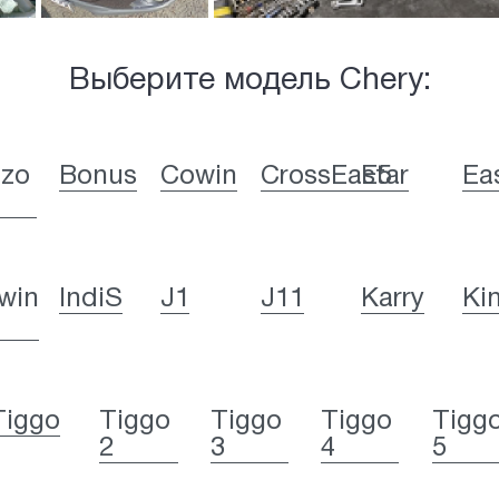
Выберите модель Chery:
izo
Bonus
Cowin
CrossEastar
E5
Ea
win
IndiS
J1
J11
Karry
Ki
Tiggo
Tiggo
Tiggo
Tiggo
Tigg
2
3
4
5