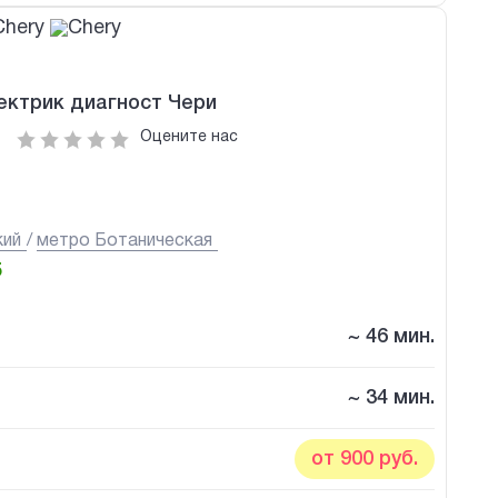
ектрик диагност Чери
д
Оцените нас
кий
метро Ботаническая
5
~ 46 мин.
~ 34 мин.
от 900 руб.