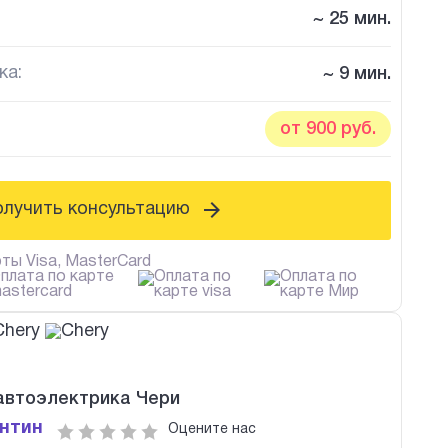
~ 25 мин.
ка:
~ 9 мин.
от 900 руб.
олучить консультацию
ты Visa, MasterCard
 автоэлектрика Чери
нтин
Оцените нас