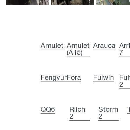
Amulet
Amulet
Arauca
Arr
(A15)
7
Fengyun
Fora
Fulwin
Ful
2
QQ6
Riich
Storm
2
2