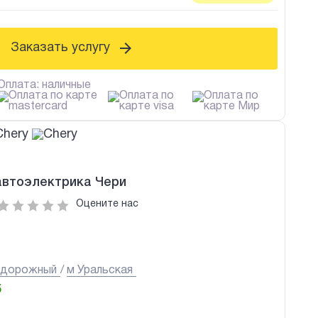
Заказать услугу
Оплата: наличные
автоэлектрика Чери
Оцените нас
одорожный
м Уральская
5