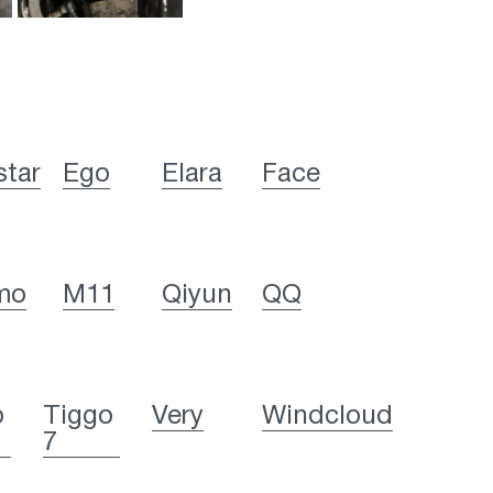
star
Ego
Elara
Face
mo
M11
Qiyun
QQ
o
Tiggo
Very
Windcloud
7