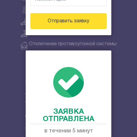
Отключить Аллигатор
Отключение сигнализации Призрак
Отправить заявку
Отключение метки
Отключение противоугонной системы
Снять секретки
Автосервис с выездом
Техпомощь на дороге с выездом
Запуск двигателя
ЗАЯВКА
Слив топлива
ОТПРАВЛЕНА
Открыть капот машины
в течении 5 минут