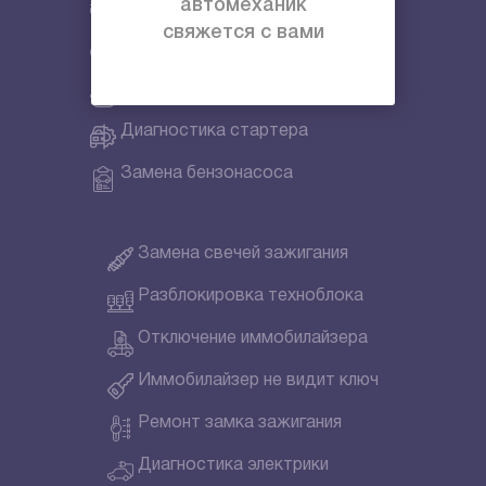
Вскрытие багажника
автомеханик
свяжется с вами
Замена приводного ремня
Замена ремня ГРМ
Диагностика стартера
Замена бензонасоса
Замена свечей зажигания
Разблокировка техноблока
Отключение иммобилайзера
Иммобилайзер не видит ключ
Ремонт замка зажигания
Диагностика электрики