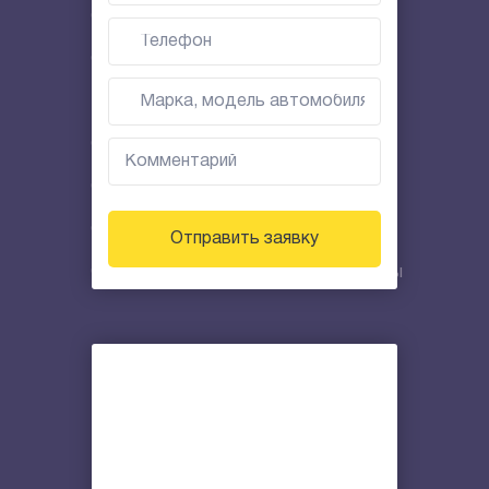
Отключить Пантера
Отключить Эшелон
Выездной ремонт автомобилей
Отключить Аллигатор
Отключение сигнализации Призрак
Отключение метки
Отправить заявку
Отключение противоугонной системы
Снять секретки
Автосервис с выездом
Техпомощь на дороге с выездом
Запуск двигателя