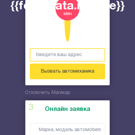
{{formData.minute}}
Замена колеса
мин
Изготовление ключей
Диагностика автомобиля
Отключение сигнализации
Отключить Цезарь Сателлит
Отключить Старлайн
Вызвать автомеханика
Отключить Магикар
Отключить Пандора
Онлайн заявка
Отключить Блэк Баг
Отключить Кобра Коннект