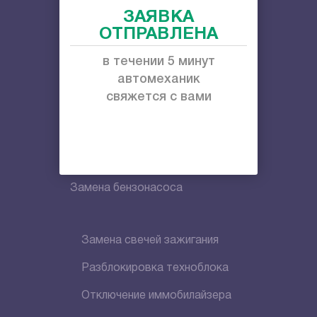
ЗАЯВКА
Слив топлива
ОТПРАВЛЕНА
Открыть капот машины
в течении 5 минут
Вскрытие багажника
автомеханик
свяжется с вами
Замена приводного ремня
Замена ремня ГРМ
Диагностика стартера
Замена бензонасоса
Замена свечей зажигания
Разблокировка техноблока
Отключение иммобилайзера